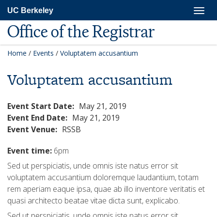
Skip
Togg
UC Berkeley
to
navig
main
Office of the Registrar
content
Home
/
Events
/
Voluptatem accusantium
Voluptatem accusantium
Event Start Date:
May 21, 2019
Event End Date:
May 21, 2019
Event Venue:
RSSB
Event time:
6pm
Sed ut perspiciatis, unde omnis iste natus error sit
voluptatem accusantium doloremque laudantium, totam
rem aperiam eaque ipsa, quae ab illo inventore veritatis et
quasi architecto beatae vitae dicta sunt, explicabo.
Sed ut perspiciatis, unde omnis iste natus error sit