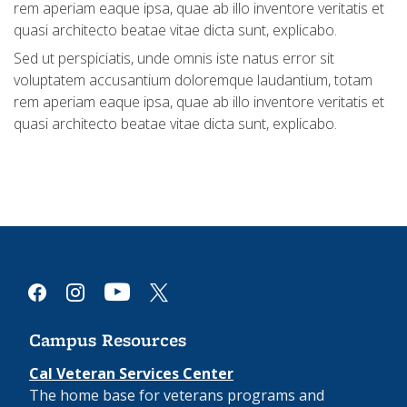
rem aperiam eaque ipsa, quae ab illo inventore veritatis et
quasi architecto beatae vitae dicta sunt, explicabo.
Sed ut perspiciatis, unde omnis iste natus error sit
voluptatem accusantium doloremque laudantium, totam
rem aperiam eaque ipsa, quae ab illo inventore veritatis et
quasi architecto beatae vitae dicta sunt, explicabo.
youtube
facebook
instagram
x
Campus Resources
Cal Veteran Services Center
The home base for veterans programs and